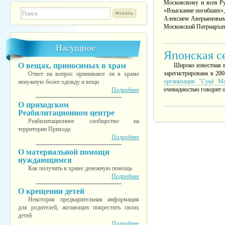
Московскому и всея Р
«Взыскание погибших»,
Форма поиска
TESTINS
Алексием Аверьяновым.
Московский Патриархат
Насущное
Японская с
О вещах, приносимых в храм
Широко известная в
зарегистрирована в 200
Ответ на вопрос принимают ли в храме
организация "Сукё Ма
ненужную более одежду и вещи
очевидностью говорит о
Подробнее
О приходском
Реабилитационном центре
Реабилитационное сообщество на
территории Прихода
Подробнее
О материальной помощи
нуждающимся
Как получить в храме денежную помощь
Подробнее
О крещении детей
Некоторая предварительная информация
для родителей, желающих покрестить своих
детей
Подробнее