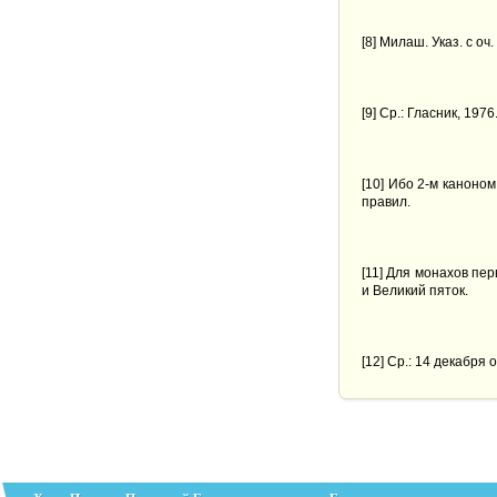
[
8
] Милаш. Указ. с оч. 
[
9
] Ср.: Гласник, 1976
[
10
] Ибо 2-м каноно
правил.
[
11
] Для монахов пер
и Великий пяток.
[
12
] Ср.: 14 декабря