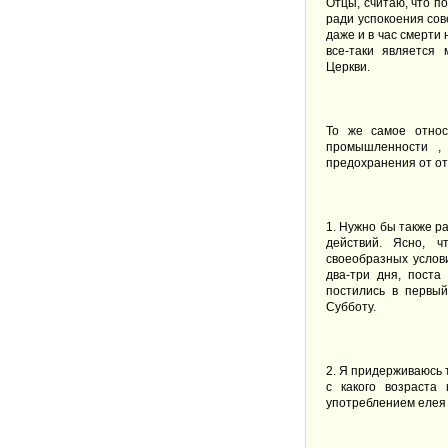
Отцы, считаю, что 
ради успокоения сов
даже и в час смерти 
все-таки является
Церкви.
То же самое относ
промышленности , 
предохранения от о
1. Нужно бы также р
действий. Ясно, ч
своеобразных услови
два-три дня, поста
постились в первы
Субботу.
2. Я придерживаюсь 
с какого возраста
употреблением елея