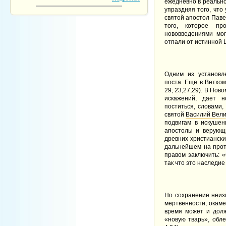
ежедневно в реально
упраздняя того, что
святой апостол Паве
того, которое пр
нововведениями мог
отпали от истинной 
Одним из установл
поста. Еще в Ветхом
29; 23,27,29). В Но
искажений, дает н
поститься, словами,
святой
Василий Вел
подвигам в искушен
апостолы и верующие
древних христианск
дальнейшем на прот
правом заключить: «
так что это наследи
Но сохранение неиз
мертвенности, окаме
время может и долж
«новую тварь», обле