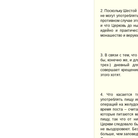
2.
Поскольку Шестой 
не могут употреблять
противном случае эт
и что Церковь до н
идейно и практичес
монашество и верующ
3.
В связи с тем, чт
бы, конечно же, и дл
трех-) дневный дл
совершает крещение
этого хотят.
4.
Что касается тя
употреблять пищу и
операций на желудок
время поста – счита
которые питаются м
пищу, так что от н
Церкви следовало бы
не выздоровеют. Бе
больше, чем заповед