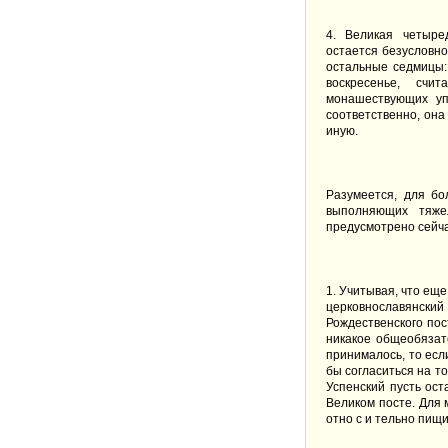
4. Великая четыре
остается безусловно
остальные седмицы: 
воскресенье, счи
монашествующих уп
соответственно, он
иную.
Разумеется, для б
выполняющих тяже
предусмотрено сейча
1. Учитывая, что еще
церковнославянский
Рождественского пос
никакое общеобязат
принималось, то есл
бы согласиться на то
Успенский пусть ост
Великом посте. Для 
отно c и тельно пищи