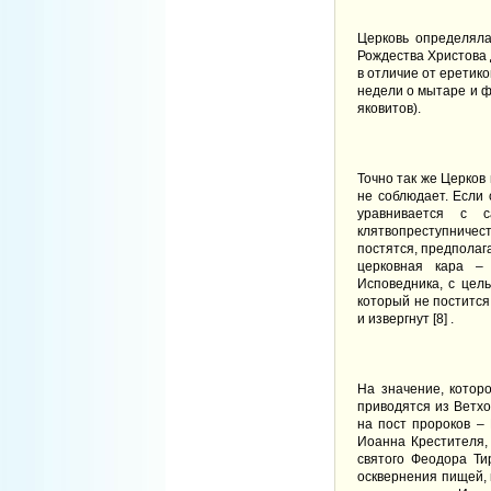
Церковь определяла
Рождества Христова 
в отличие от еретик
недели о мытаре и ф
яковитов).
Точно так же Церков
не соблюдает. Если 
уравнивается с с
клятвопреступниче
постятся, предполаг
церковная кара – 
Исповедника, с цел
который не постится
и извергнут [
8
] .
На значение, котор
приводятся из Ветхо
на пост пророков –
Иоанна Крестителя,
святого Феодора Ти
осквернения пищей,