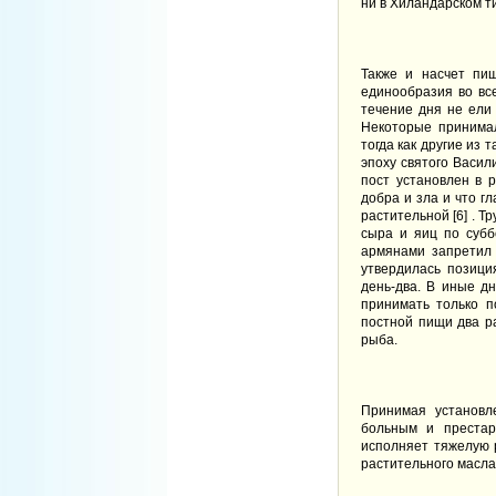
ни в Хиландарском ти
Также и насчет пищ
единообразия во все
течение дня не ели 
Некоторые принима
тогда как другие из 
эпоху святого Васил
пост установлен в 
добра и зла и что г
растительной [
6
] . 
сыра и яиц по суб
армянами запретил 
утвердилась позиция
день-два. В иные д
принимать только п
постной пищи два р
рыба.
Принимая установл
больным и престар
исполняет тяжелую 
растительного масла