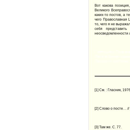
Вот какова позиция
Великого Всеправос
каких-то постов, а 
чего Православная 
то, чего я не выраж
себя представить
неосведомленности л
Святейший Патриарх
Пост в Православно
Перевод с сербског
[
1
] См. : Гласник, 197
[
2
] Слово о посте… // 
[
3
] Там же. С. 77.