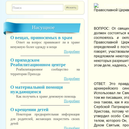
Форма поиска
TESTINS
Православной Церкв
Насущное
ВОПРОС:
От священ
должен состояться к
О вещах, приносимых в храм
состоялось в ок
Ответ на вопрос принимают ли в храме
Православной Цер
ненужную более одежду и вещи
определений о пост
Подробнее
говорят, участвовал
предложили некотор
О приходском
некоторых разрешит
Реабилитационном центре
этом деле, надеюсь, 
Реабилитационное сообщество на
территории Прихода
Подробнее
ОТВЕТ: Это правд
О материальной помощи
архиерейского си
нуждающимся
Использовал ли Свя
Как получить в храме денежную помощь
том же писавших, это
Подробнее
она такова, как я и
Сербской Патриархи
О крещении детей
Христова, потому ч
Некоторая предварительная информация
утвердил особо Сво
для родителей, желающих покрестить своих
телом, которого Он,
детей
Духом Святым, про
Подробнее