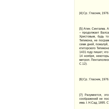
[
4
] Ср.: Гласник, 1976
[
5
] Атин. Синтагма. А
– продолжает Валса
Христовым, будь то
Типикона, не посрам
семи дней, пожалуй
ктиторского Типикон
1431 году пишет, чт
14 ноября, некотор
митроп. Пентаполеос
С.12).
[
6
] Ср.: Гласник, 1976
[
7
] Разумеется, эт
соображений не пос
има. І. Н.Сад, 1895. С