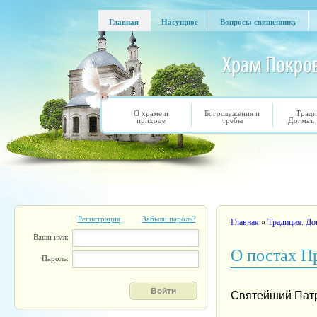
Перейти к основному содержанию
Главная
Насущное
Вопросы священнику
Главная
Насущное
Вопросы священнику
О храме и
Богослужения и
Тради
приходе
требы
Догмат.
Регистрация
Забыли пароль?
Вы здесь
Главная
»
Традиция. До
Ваши имя:
О постах П
Пароль:
Святейший Пат