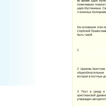
во время царя Иули
пожелавших покупать
царя Иустиниана. С
л ененных болгарами,
На основании этих п
Сербской Православ
быть такой:
1.
Пост – это бож
Православной церкв
2.
Церковь Христова 
общеобязательные 
которая в постные д
3.
Пост в среду и
христианской древн
утвержден авторитет