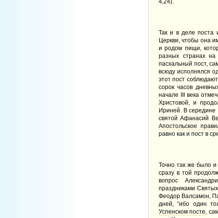
4,24).
Так и в деле поста
Церкви, чтобы она и
и родом пищи, кото
разных странах на
пасхальный пост, сам
всюду исполнялся од
этот пост соблюдают
сорок часов дневны
начале ІІІ века отме
Христовой, и продо
Ириней. В середине І
святой Афанасий Ве
Апостольское прави
равно как и пост в с
Точно так же было 
сразу в той продолж
вопрос Александр
праздниками Святых
Феодор Валсамон, Па
дней, “ибо один то
Успенском посте
, са