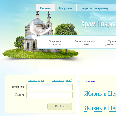
Перейти к основному содержанию
Главная
Насущное
Вопросы священнику
Главная
Насущное
Вопросы священнику
О храме и
Богослужения и
Тради
приходе
требы
Догмат.
Регистрация
Забыли пароль?
Вы здесь
Главная
Ваши имя:
Жизнь в Це
Пароль:
Жизнь в Це