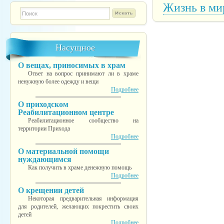
Жизнь в ми
Форма поиска
TESTINS
Насущное
О вещах, приносимых в храм
Ответ на вопрос принимают ли в храме
ненужную более одежду и вещи
Подробнее
О приходском
Реабилитационном центре
Реабилитационное сообщество на
территории Прихода
Подробнее
О материальной помощи
нуждающимся
Как получить в храме денежную помощь
Подробнее
О крещении детей
Некоторая предварительная информация
для родителей, желающих покрестить своих
детей
Подробнее