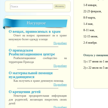
1-8 января,
Форма поиска
TESTINS
22-23 февраля,
8-9 марта,
Насущное
1-4 мая,
8-11 мая,
О вещах, приносимых в храм
Ответ на вопрос принимают ли в храме
12-15 июня,
ненужную более одежду и вещи
2-4 ноября.
Подробнее
О приходском
Реабилитационном центре
Отпуск у священн
Реабилитационное сообщество на
1) с 17 июня по 1 и
территории Прихода
Подробнее
2) с 22 июля по 5 ав
О материальной помощи
нуждающимся
Как получить в храме денежную помощь
Подробнее
О крещении детей
Некоторая предварительная информация
для родителей, желающих покрестить своих
детей
Подробнее