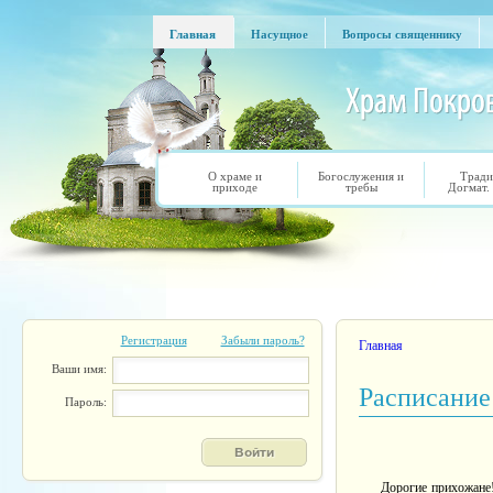
Перейти к основному содержанию
Главная
Насущное
Вопросы священнику
Главная
Насущное
Вопросы священнику
О храме и
Богослужения и
Тради
приходе
требы
Догмат.
Регистрация
Забыли пароль?
Вы здесь
Главная
Ваши имя:
Расписание 
Пароль:
Дорогие прихожане!