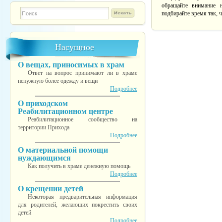
обращайте внимание
Форма поиска
TESTINS
подбирайте время так, 
Насущное
О вещах, приносимых в храм
Ответ на вопрос принимают ли в храме
ненужную более одежду и вещи
Подробнее
О приходском
Реабилитационном центре
Реабилитационное сообщество на
территории Прихода
Подробнее
О материальной помощи
нуждающимся
Как получить в храме денежную помощь
Подробнее
О крещении детей
Некоторая предварительная информация
для родителей, желающих покрестить своих
детей
Подробнее